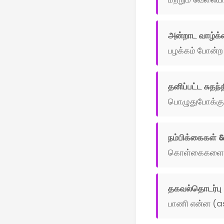
அன்றாட வாழ்க்
பழக்கம் போன்ற 
தனிப்பட்ட சுதந்
பொழுதுபோக்குகள
நம்பிக்கைகள் & 
கொள்கைகளைப் பற
தகவல்தொடர்பு
பாணி என்ன (as