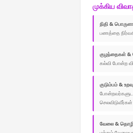
முக்கிய விவா
நிதி & பொருளா
பணத்தை நிர்வகி
குழந்தைகள் & ப
கல்வி போன்ற வி
குடும்பம் & உறவ
போன்றவர்களுடனா
செலவிடுவீர்கள்
வேலை & தொழி
மற்றும் வேலையால